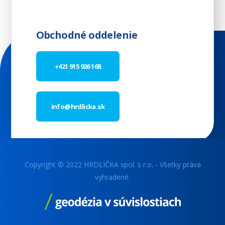
Obchodné oddelenie
+421 915 926 168
info@hrdlicka.sk
Copyright © 2022 HRDLIČKA spol. s r.o. - Všetky práva
vyhradené.