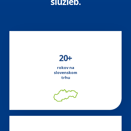
služieb.
20+
rokov na
slovenskom
trhu