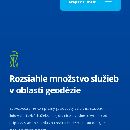
Prejsť na BIM3D
Rozsiahle množstvo služieb
v oblasti geodézie
Zabezpečujeme komplexný geodetický servis na stavbách,
líniových stavbách (železnice, diaľnice a vodné toky), a to od
prípravy stavieb cez vlastnú realizáciu až po monitoring už