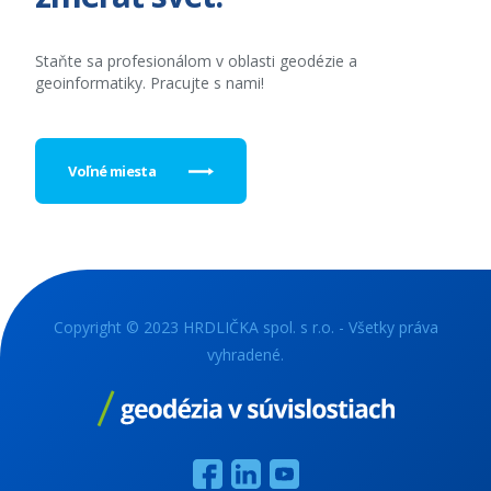
Staňte sa profesionálom v oblasti geodézie a
geoinformatiky. Pracujte s nami!
Voľné miesta
Copyright © 2023 HRDLIČKA spol. s r.o. - Všetky práva
vyhradené.