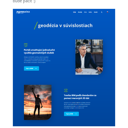
bude páčiť :)