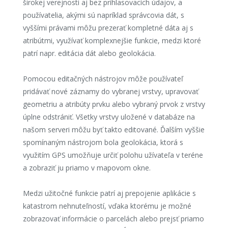
širokej verejnosti aj bez prihlasovacích údajov, a
používatelia, akými sú napríklad správcovia dát, s
vyššími právami môžu prezerať kompletné dáta aj s
atribútmi, využívať komplexnejšie funkcie, medzi ktoré
patrí napr. editácia dát alebo geolokácia.
Pomocou editačných nástrojov môže používateľ
pridávať nové záznamy do vybranej vrstvy, upravovať
geometriu a atribúty prvku alebo vybraný prvok z vrstvy
úplne odstrániť. Všetky vrstvy uložené v databáze na
našom serveri môžu byť takto editované. Ďalším vyššie
spomínaným nástrojom bola geolokácia, ktorá s
využitím GPS umožňuje určiť polohu užívateľa v teréne
a zobraziť ju priamo v mapovom okne.
Medzi užitočné funkcie patrí aj prepojenie aplikácie s
katastrom nehnuteľností, vďaka ktorému je možné
zobrazovať informácie o parcelách alebo prejsť priamo