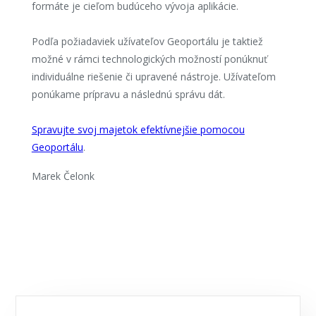
formáte je cieľom budúceho vývoja aplikácie.
Podľa požiadaviek užívateľov Geoportálu je taktiež
možné v rámci technologických možností ponúknuť
individuálne riešenie či upravené nástroje. Užívateľom
ponúkame prípravu a následnú správu dát.
Spravujte svoj majetok efektívnejšie pomocou
Geoportálu
.
Marek Čelonk