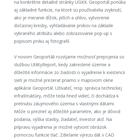
na konkrétne detailné stránky ÚGKK. Geoportál ponúka
aj základné funkcie, na ktoré sú používatelia zvyknutí,
ako je meranie dĺžok, plôch a uhlov, vytvorenie
dočasnej kresby, vyhľadávanie prvkov na základe
vybraného atribútu alebo zobrazovanie pop-up s
popisom prvku aj fotografií.
V novom Geoportáli rozvíjame možnosť prepojenia so
službou UtilityReport, kedy zakreslené územie a
dôležité informácie zo žiadosti o vyjadrenie k existencii
sietí je možné prezerať priamo v mapovom okne
aplikácie Geoportál. Užívateľ, resp. správca technickej
infraštruktúry, môže teda hneď vidieť, či dochádza k
pretnutiu záujmového územia s vlastnými dátami.
Môže si prezrieť aj dôležité parametre, ako je dôvod
podania, výška stavby, žiadateľ, investor atď. Na
prípravu vyjadrenia je možné vytvoriť obrázok
pomocou funkcie tlač. Zdieľanie výrezu dát v CAD