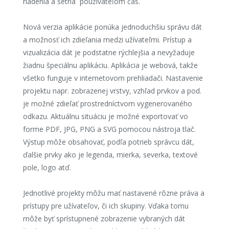
riadenia a šetria používateľom čas.
Nová verzia aplikácie ponúka jednoduchšiu správu dát
a možnosť ich zdieľania medzi užívateľmi. Prístup a
vizualizácia dát je podstatne rýchlejšia a nevyžaduje
žiadnu špeciálnu aplikáciu. Aplikácia je webová, takže
všetko funguje v internetovom prehliadači. Nastavenie
projektu napr. zobrazenej vrstvy, vzhľad prvkov a pod.
je možné zdieľať prostredníctvom vygenerovaného
odkazu. Aktuálnu situáciu je možné exportovať vo
forme PDF, JPG, PNG a SVG pomocou nástroja tlač.
Výstup môže obsahovať, podľa potrieb správcu dát,
ďalšie prvky ako je legenda, mierka, severka, textové
pole, logo atď.
Jednotlivé projekty môžu mať nastavené rôzne práva a
prístupy pre užívateľov, či ich skupiny. Vďaka tomu
môže byť sprístupnené zobrazenie vybraných dát